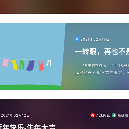
来回300块钱，太贵了家人们 :@(惊喜) 我现在就待在宿舍...
2021年02月19日
一转眼，再也不
19岁啦?昨天（2月18
我已经在不知不觉的长大，马
年，不仅对于整个世界来说（
2021年02月12日
7.2k
阅读
随随便
新年快乐-牛年大吉