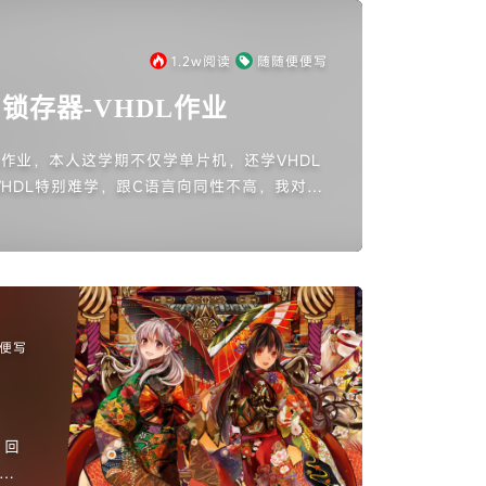
1.2w
阅读
随随便便写
锁存器-VHDL作业
L作业，本人这学期不仅学单片机，还学VHDL
HDL特别难学，跟C语言向同性不高，我对V
记录一下吧，希望到后面能越来越熟练...
便写
，回
徐