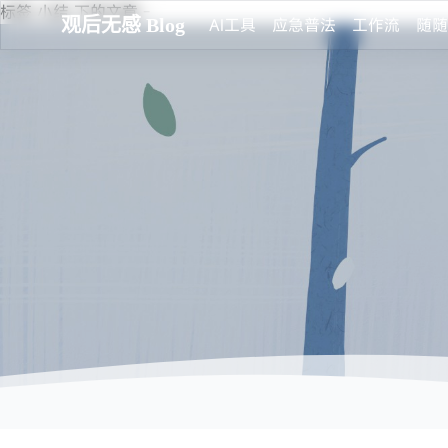
标签 小结 下的文章 -
观后无感 Blog
AI工具
应急普法
工作流
随随