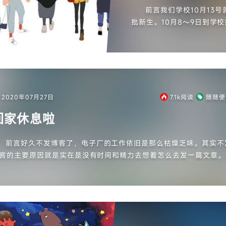
前言我们学校10月13
批新生。10月8～9日到学
较坎坷的事情。因为我们镇子
2020年07月27日
7.1k
阅读
随随便
回家休息啦
前言好久不发博客了，电子厂的工作依旧是那么枯燥乏味。其实不
客的主要原因就是实在是没有时间和精力去想着怎么去发一篇文章。
三点一线：吃饭——上班——睡觉。对，就像标题说的，我昨天星期
家休...