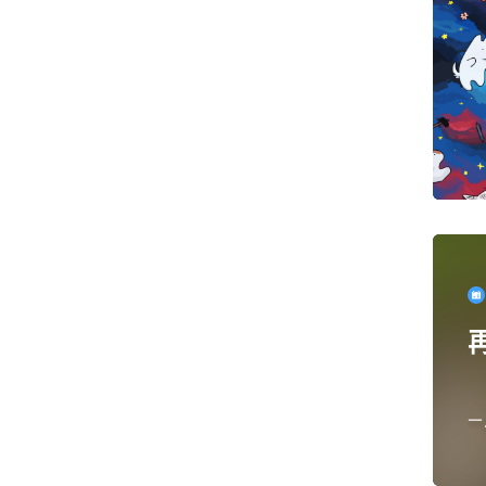
一
员
后.