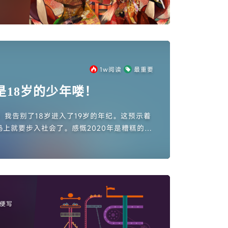
1w
阅读
最重要
是18岁的少年喽！
号）我告别了18岁进入了19岁的年纪。这预示着
上就要步入社会了。感慨2020年是糟糕的一
新冠的爆发）对我来说更是不太友...
便写