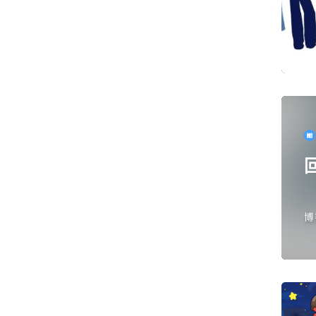
博
天
回