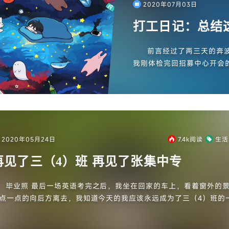
2020年07月03日
打工日记：总结
前言经过了两三天的奔
我刚体检完回招募中心开会
我得明天再来一次，在多次
厂参观...
2020年05月24日
7.4k
阅读
生活
再见了三（4）班 再见了张集中专
毕业照 最后一场英语考完之后，我坐在回家的车上，看着窗外的景物
点一点的向后方离去，我知道今天的我应该永远成为了三（4）班的
。其实这高中三年过得真的好快，在这期间我也转过好多次班级，但
..