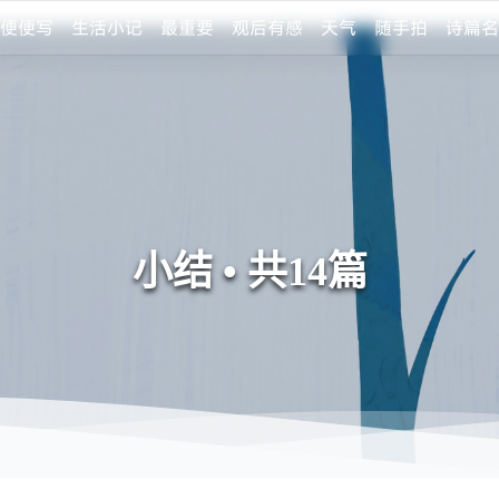
便便写
生活小记
最重要
观后有感
天气
随手拍
诗篇名
小结 • 共14篇