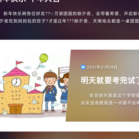
新年快乐啊各位好友??✨万家团圆的除夕夜，会带着希望，开启新
夕夜吃到妈妈包的饺子?才是过年???除夕夜，天南地北都是一桌团
夜饭???♨️?热热闹闹庆团圆，欢欢喜喜过大年，愿君吉祥如意，...
2021年01月14日
明天就要考完试了
前言明天就是这个学期
说实话高数我是一点都不会啊
听天由命吧。说一下我今天
组给...