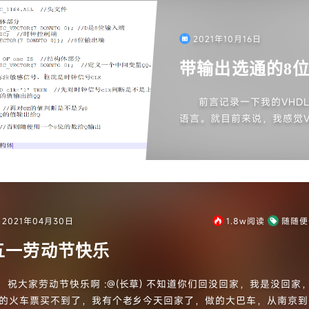
2021年10月16日
带输出选通的8位
前言记录一下我的VHD
语言。就目前来说，我感觉V
HDL语言的格式不熟练。先
2021年04月30日
1.8w
阅读
随随便
五一劳动节快乐
祝大家劳动节快乐啊 :@(长草) 不知道你们回没回家，我是没回家
的火车票买不到了，我有个老乡今天回家了，做的大巴车，从南京到